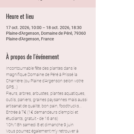
Heure et lieu
17 oct. 2026, 10:00 – 18 oct. 2026, 18:30
Plaine-d'Argenson, Domaine de Péré, 79360
Plaine-d'Argenson, France
À propos de l'événement
Incontournable fête des plantes dans le 
magnifique Domaine de Péré à Prissé la 
Charrière (ou Plaine d'Argenson selon votre 
GPS...)
Fleurs, arbres, arbustes, plantes aquatiques, 
outils, paniers, graines paysannes mais aussi 
artisanat de qualité, bon pain, foodtrucks...
Entrée à 7€ (1€ demandeurs d'emploi et 
étudiants, gratuit - de 16 ans)
10h/18h samedi 8 et dimanche 9 juin
Vous pourrez également m'y retrouver à 