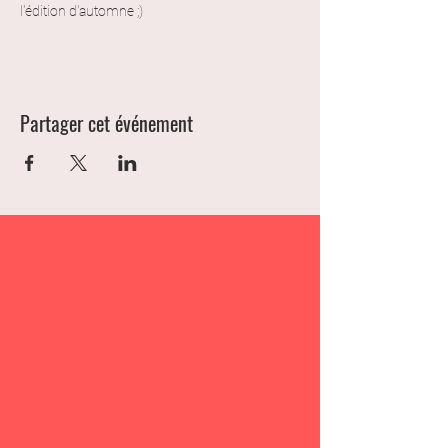
l'édition d'automne ;)
Partager cet événement
La ferme de l'Accroche-Cœur
Vente directe de produits en mohair
Boutique à la ferme
Mercredi et Vendredi de 15h à 19h,
Les autres jours sur rendez-vous
uniquement.
26 Bimard, 79230 Vouillé
lafermedelaccrochecoeur@laposte.net