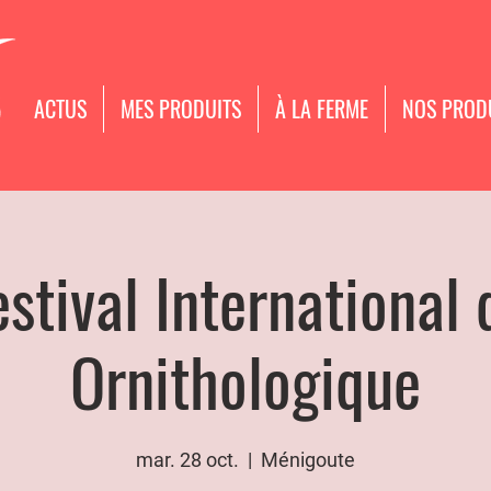
ACTUS
MES PRODUITS
À LA FERME
NOS PROD
estival International 
Ornithologique
mar. 28 oct.
  |  
Ménigoute