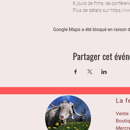
6 jours de films, de conférenc
Plus de détails sur https://w
Google Maps a été bloqué en raison d
Partager cet évé
La f
Vente 
Boutiq
Mercre