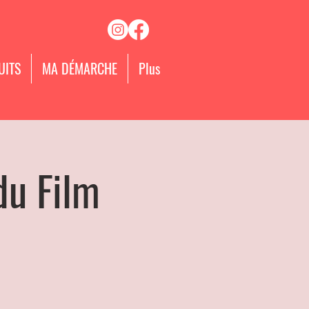
UITS
MA DÉMARCHE
Plus
du Film