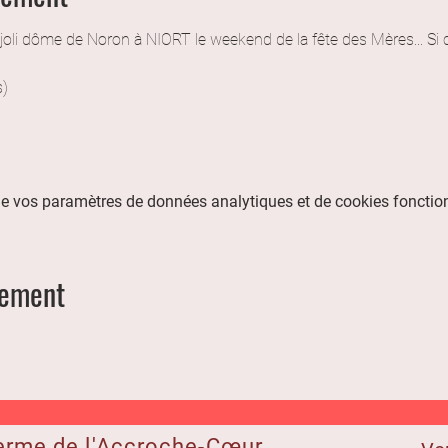
 joli dôme de Noron à NIORT le weekend de la fête des Mères... Si 
s)
e vos paramètres de données analytiques et de cookies fonctio
nement
erme de l'Accroche-Cœur