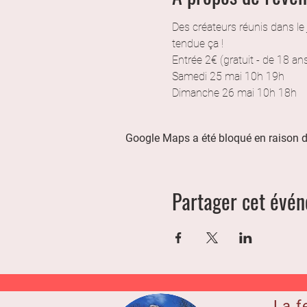
Des créateurs réunis dans le
tendue ça !
Entrée 2€ (gratuit - de 18 an
Samedi 25 mai 10h 19h
Dimanche 26 mai 10h 18h
Google Maps a été bloqué en raison d
Partager cet évé
La f