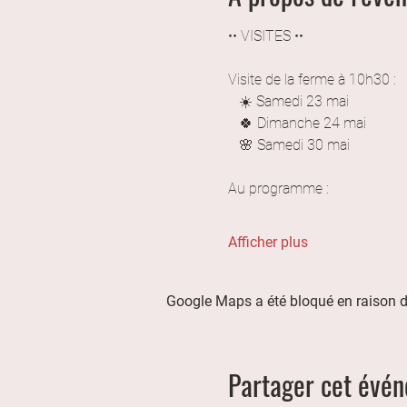
•• VISITES ••
Visite de la ferme à 10h30 :
   ☀️ Samedi 23 mai
   🍀 Dimanche 24 mai
   🌸 Samedi 30 mai
Au programme :
Afficher plus
Google Maps a été bloqué en raison d
Partager cet évé