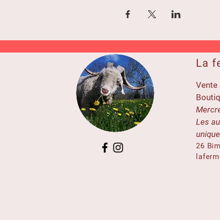
La f
Vente 
Boutiq
Mercre
Les au
uniqu
26 Bim
lafer