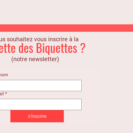
s souhaitez vous inscrire à la
ette des Biquettes ?
(notre newsletter)
énom
il
*
s'inscrire