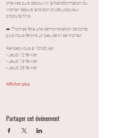
chèvres puis découvrir la transformation du 
Mohair depuis la toison brute jusqu’aux 
produits finis.
➡️ Thomas fera une démonstration de tonte 
puis nous ferons un peu de tri de mohair. 
Rendez-vous à 10h30 les : 
• Jeudi 12 février
• Jeudi 19 février
• Jeudi 26 février
Afficher plus
Partager cet événement